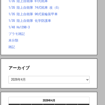
1/35 陸上自衛隊 61式戦車
1/35 陸上自衛隊 74式戦車 改（G）
1/35 陸上自衛隊 96式装輪装甲車
1/35 陸上自衛隊 化学防護車
1/48 Hs129B-3
プラモ雑記
未分類
雑記
アーカイブ
ア
ー
カ
イ
ブ
2026年4月