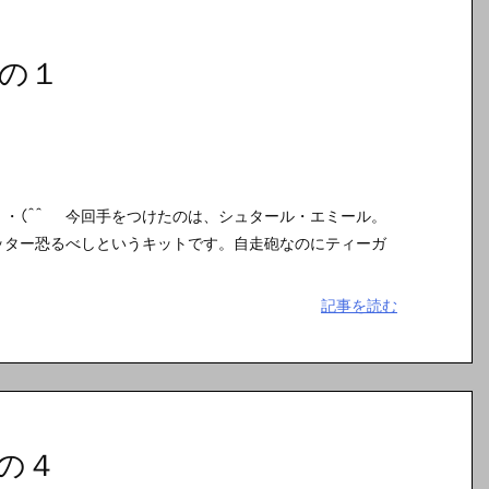
の１
・(^^ゞ 今回手をつけたのは、シュタール・エミール。
ッター恐るべしというキットです。自走砲なのにティーガ
記事を読む
の４