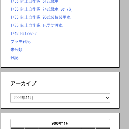
1/35 陸上自衛隊 61式戦車
1/35 陸上自衛隊 74式戦車 改（G）
1/35 陸上自衛隊 96式装輪装甲車
1/35 陸上自衛隊 化学防護車
1/48 Hs129B-3
プラモ雑記
未分類
雑記
アーカイブ
ア
ー
カ
イ
ブ
2006年11月