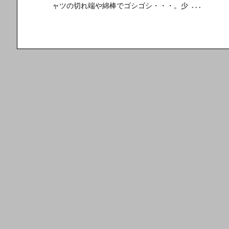
ャツの切れ端や綿棒でゴシゴシ・・・。少 ...