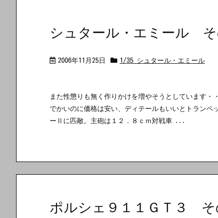
シュタール・エミール そ
2006年11月25日
1/35 シュタール・エミール
また性懲りも無く作りかけを増やそうとしています・・
でかいのに価格は安い、ディテールもいいとトランペ
ーⅡに匹敵。主砲は１２．８ｃｍ対戦車 ...
ポルシェ９１１ＧＴ３ そ