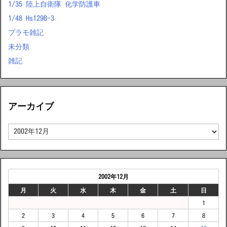
1/35 陸上自衛隊 化学防護車
1/48 Hs129B-3
プラモ雑記
未分類
雑記
アーカイブ
ア
ー
カ
イ
ブ
2002年12月
月
火
水
木
金
土
日
1
2
3
4
5
6
7
8