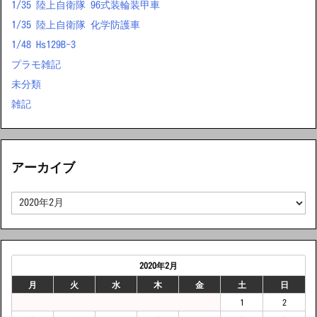
1/35 陸上自衛隊 96式装輪装甲車
1/35 陸上自衛隊 化学防護車
1/48 Hs129B-3
プラモ雑記
未分類
雑記
アーカイブ
ア
ー
カ
イ
ブ
2020年2月
月
火
水
木
金
土
日
1
2