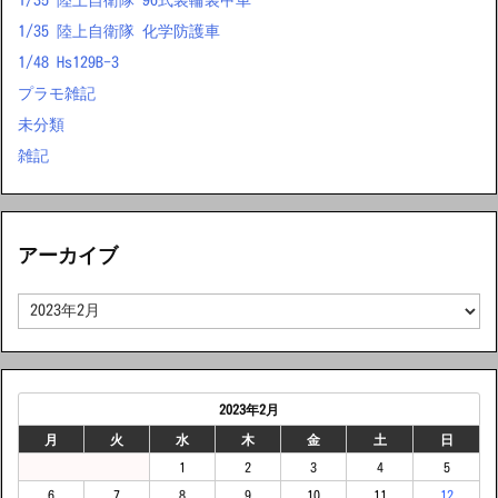
1/35 陸上自衛隊 化学防護車
1/48 Hs129B-3
プラモ雑記
未分類
雑記
アーカイブ
ア
ー
カ
イ
ブ
2023年2月
月
火
水
木
金
土
日
1
2
3
4
5
6
7
8
9
10
11
12