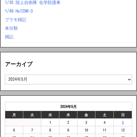
1/35 陸上自衛隊 化学防護車
1/48 Hs129B-3
プラモ雑記
未分類
雑記
アーカイブ
ア
ー
カ
イ
ブ
2024年5月
月
火
水
木
金
土
日
1
2
3
4
5
6
7
8
9
10
11
12