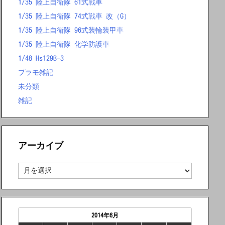
1/35 陸上自衛隊 61式戦車
1/35 陸上自衛隊 74式戦車 改（G）
1/35 陸上自衛隊 96式装輪装甲車
1/35 陸上自衛隊 化学防護車
1/48 Hs129B-3
プラモ雑記
未分類
雑記
アーカイブ
ア
ー
カ
イ
ブ
2014年6月