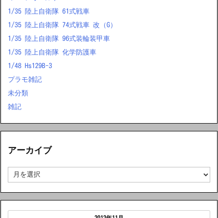
1/35 陸上自衛隊 61式戦車
1/35 陸上自衛隊 74式戦車 改（G）
1/35 陸上自衛隊 96式装輪装甲車
1/35 陸上自衛隊 化学防護車
1/48 Hs129B-3
プラモ雑記
未分類
雑記
アーカイブ
ア
ー
カ
イ
ブ
2012年11月