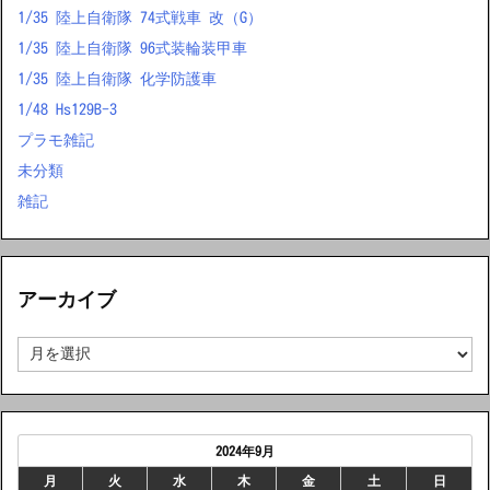
1/35 陸上自衛隊 74式戦車 改（G）
1/35 陸上自衛隊 96式装輪装甲車
1/35 陸上自衛隊 化学防護車
1/48 Hs129B-3
プラモ雑記
未分類
雑記
アーカイブ
ア
ー
カ
イ
ブ
2024年9月
月
火
水
木
金
土
日