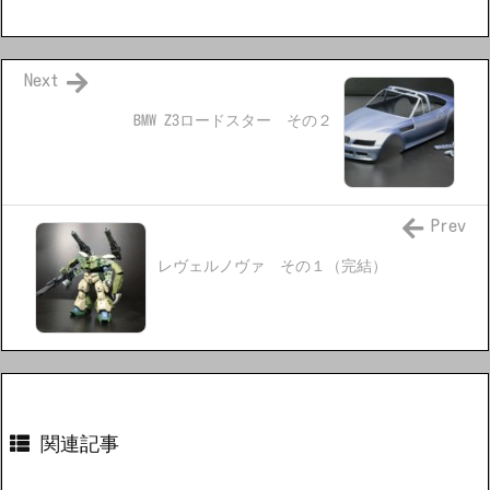
Next
BMW Z3ロードスター その２
Prev
レヴェルノヴァ その１（完結）
関連記事