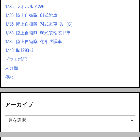
1/35 レオパルド2A5
1/35 陸上自衛隊 61式戦車
1/35 陸上自衛隊 74式戦車 改（G）
1/35 陸上自衛隊 96式装輪装甲車
1/35 陸上自衛隊 化学防護車
1/48 Hs129B-3
プラモ雑記
未分類
雑記
アーカイブ
ア
ー
カ
イ
ブ